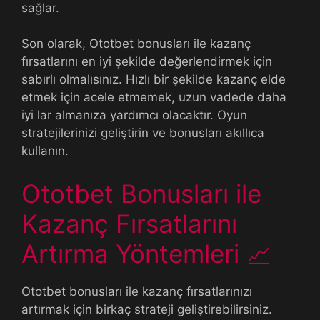
sağlar.
Son olarak, Ototbet bonusları ile kazanç
fırsatlarını en iyi şekilde değerlendirmek için
sabırlı olmalısınız. Hızlı bir şekilde kazanç elde
etmek için acele etmemek, uzun vadede daha
iyi lar almanıza yardımcı olacaktır. Oyun
stratejilerinizi geliştirin ve bonusları akıllıca
kullanın.
Ototbet Bonusları ile
Kazanç Fırsatlarını
Artırma Yöntemleri 📈
Ototbet bonusları ile kazanç fırsatlarınızı
artırmak için birkaç strateji geliştirebilirsiniz.