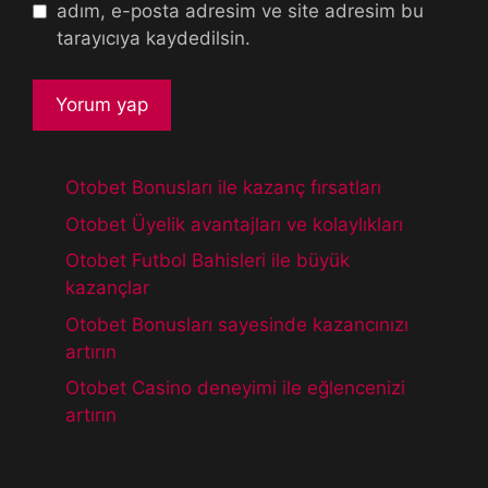
adım, e-posta adresim ve site adresim bu
tarayıcıya kaydedilsin.
Otobet Bonusları ile kazanç fırsatları
Otobet Üyelik avantajları ve kolaylıkları
Otobet Futbol Bahisleri ile büyük
kazançlar
Otobet Bonusları sayesinde kazancınızı
artırın
Otobet Casino deneyimi ile eğlencenizi
artırın