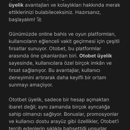
üyelik
avantajları ve kolaylıkları hakkında merak
ettiklerinizi bulabileceksiniz. Hazırsanız,
başlayalım! 🚀
Günümüzde online bahis ve oyun platformları,
kullanıcıların eğlenceli vakit geçirmesi için çeşitli
fırsatlar sunuyor. Otobet, bu platformlar
arasında öne çıkanlardan biri.
Otobet üyelik
sayesinde, kullanıcılara özel birçok imkân ve
fırsat sağlanıyor. Bu avantajlar, kullanıcı
deneyimini artırarak daha keyifli bir ortam
sunmayı amaçlıyor.
Ototbet üyelik, sadece bir hesap açmaktan
ibaret değil; aynı zamanda birçok ayrıcalığa
sahip olmanızı sağlıyor. Bonuslar, promosyonlar
ve kullanıcı dostu arayüz gibi özellikler, Otobet’i
tercih edenlerin sıklıkla bahsettiği unsurlar