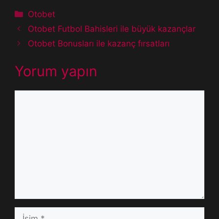
Kategoriler
Otobet
Otobet Futbol Bahisleri ile büyük kazançlar
Otobet Bonusları ile kazanç fırsatları
Yorum yapın
Yorum
İsim