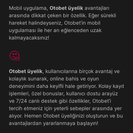
Mobil uygulama,
Otobet üyelik
avantajları
arasında dikkat çeken bir özellik. Eğer sürekli
hareket halindeyseniz, Otobet’in mobil
uygulaması ile her an eğlenceden uzak
kalmayacaksınız!
🤔
Otobet üyelik
, kullanıcılarına birçok avantaj ve
kolaylık sunarak, online bahis ve oyun
deneyimini daha keyifli hale getiriyor. Kolay kayıt
işlemleri, özel bonuslar, kullanıcı dostu arayüz
ve 7/24 canlı destek gibi özellikler, Otobet’i
tercih etmeniz için yeterli sebepler arasında yer
alıyor. Hemen Otobet üyeliğinizi oluşturun ve bu
avantajlardan yararlanmaya başlayın!