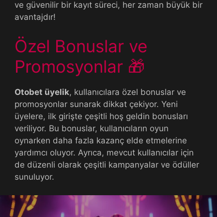
ve güvenilir bir kayıt süreci, her zaman büyük bir
avantajdır!
Özel Bonuslar ve
Promosyonlar 🎁
Otobet üyelik
, kullanıcılara özel bonuslar ve
promosyonlar sunarak dikkat çekiyor. Yeni
üyelere, ilk girişte çeşitli hoş geldin bonusları
veriliyor. Bu bonuslar, kullanıcıların oyun
oynarken daha fazla kazanç elde etmelerine
yardımcı oluyor. Ayrıca, mevcut kullanıcılar için
de düzenli olarak çeşitli kampanyalar ve ödüller
sunuluyor.