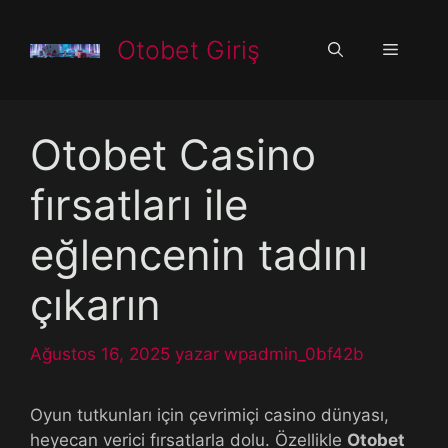
İçeriğe
atla
Otobet Giriş
Menü
Otobet Casino
fırsatları ile
eğlencenin tadını
çıkarın
Ağustos 16, 2025
yazar
wpadmin_0bf42b
Oyun tutkunları için çevrimiçi casino dünyası,
heyecan verici fırsatlarla dolu. Özellikle
Otobet