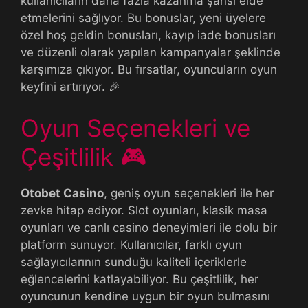
kullanıcıların daha fazla kazanma şansı elde
etmelerini sağlıyor. Bu bonuslar, yeni üyelere
özel hoş geldin bonusları, kayıp iade bonusları
ve düzenli olarak yapılan kampanyalar şeklinde
karşımıza çıkıyor. Bu fırsatlar, oyuncuların oyun
keyfini artırıyor. 🎉
Oyun Seçenekleri ve
Çeşitlilik 🎮
Otobet Casino
, geniş oyun seçenekleri ile her
zevke hitap ediyor. Slot oyunları, klasik masa
oyunları ve canlı casino deneyimleri ile dolu bir
platform sunuyor. Kullanıcılar, farklı oyun
sağlayıcılarının sunduğu kaliteli içeriklerle
eğlencelerini katlayabiliyor. Bu çeşitlilik, her
oyuncunun kendine uygun bir oyun bulmasını