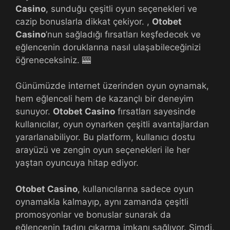
Casino
, sunduğu çeşitli oyun seçenekleri ve
cazip bonuslarla dikkat çekiyor. ,
Otobet
Casino
’nun sağladığı fırsatları keşfedecek ve
eğlencenin doruklarına nasıl ulaşabileceğinizi
öğreneceksiniz. 🎰
Günümüzde internet üzerinden oyun oynamak,
hem eğlenceli hem de kazançlı bir deneyim
sunuyor.
Otobet Casino
fırsatları sayesinde
kullanıcılar, oyun oynarken çeşitli avantajlardan
yararlanabiliyor. Bu platform, kullanıcı dostu
arayüzü ve zengin oyun seçenekleri ile her
yaştan oyuncuya hitap ediyor.
Otobet Casino
, kullanıcılarına sadece oyun
oynamakla kalmayıp, aynı zamanda çeşitli
promosyonlar ve bonuslar sunarak da
eğlencenin tadını çıkarma imkanı sağlıyor. Şimdi,