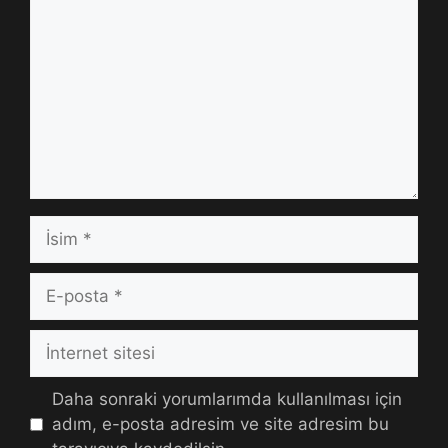
İsim
E-
posta
İnternet
sitesi
Daha sonraki yorumlarımda kullanılması için
adım, e-posta adresim ve site adresim bu