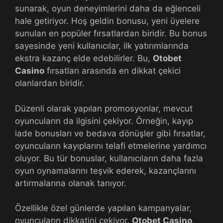
sunarak, oyun deneyimlerini daha da eğlenceli
hale getiriyor. Hoş geldin bonusu, yeni üyelere
sunulan en popüler fırsatlardan biridir. Bu bonus
sayesinde yeni kullanıcılar, ilk yatırımlarında
ekstra kazanç elde edebilirler. Bu,
Otobet
Casino
fırsatları arasında en dikkat çekici
olanlardan biridir.
Düzenli olarak yapılan promosyonlar, mevcut
oyuncuların da ilgisini çekiyor. Örneğin, kayıp
iade bonusları ve bedava dönüşler gibi fırsatlar,
oyuncuların kayıplarını telafi etmelerine yardımcı
oluyor. Bu tür bonuslar, kullanıcıların daha fazla
oyun oynamalarını teşvik ederek, kazançlarını
artırmalarına olanak tanıyor.
Özellikle özel günlerde yapılan kampanyalar,
oyuncuların dikkatini çekiyor.
Otobet Casino
,